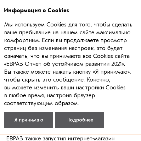
Информация о Cookies
Мы используем Cookies для того, чтобы сделать
Отчет об устойчивом развитии 2021
ваше пребывание на нашем сайте максимально
комфортным. Если вы продолжаете просмотр
ВЗАИМОДЕЙСТВИЕ
страниц без изменения настроек, это будет
С ПОТРЕБИТЕЛЯМИ
означать, что вы принимаете все Cookies сайта
«ЕВРАЗ Отчет об устойчивом развитии 2021».
ЕВРАЗ прилагает все усилия для укрепления
Вы также можете нажать кнопку «Я принимаю»,
отношений со своими клиентами. В Группе
чтобы скрыть это сообщение. Конечно,
действует специальная программа
вы можете изменить ваши настройки Cookies
клиентоориентированности. Она включает
в любое время, настроив браузер
в себя различные инициативы, направленные
соответствующим образом.
на постоянное повышение качества
взаимодействия с клиентами. Эти инициативы
Я принимаю
Подробнее
регулярно обсуждаются с вице-президентом по
продажам и логистике и клиентами. В 2020 году
ЕВРАЗ также запустил интернет-магазин